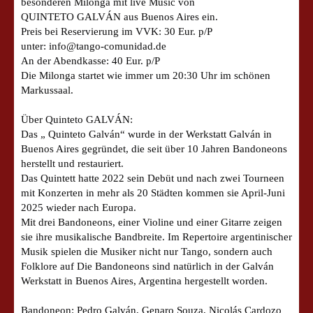
besonderen Milonga mit live Music von
QUINTETO GALVÁN aus Buenos Aires ein.
Preis bei Reservierung im VVK: 30 Eur. p/P
unter: info@tango-comunidad.de
An der Abendkasse: 40 Eur. p/P
Die Milonga startet wie immer um 20:30 Uhr im schönen
Markussaal.
Über Quinteto GALVÁN:
Das „ Quinteto Galván“ wurde in der Werkstatt Galván in
Buenos Aires gegründet, die seit über 10 Jahren Bandoneons
herstellt und restauriert.
Das Quintett hatte 2022 sein Debüt und nach zwei Tourneen
mit Konzerten in mehr als 20 Städten kommen sie April-Juni
2025 wieder nach Europa.
Mit drei Bandoneons, einer Violine und einer Gitarre zeigen
sie ihre musikalische Bandbreite. Im Repertoire argentinischer
Musik spielen die Musiker nicht nur Tango, sondern auch
Folklore auf Die Bandoneons sind natürlich in der Galván
Werkstatt in Buenos Aires, Argentina hergestellt worden.
Bandoneon: Pedro Galván, Genaro Souza, Nicolás Cardozo